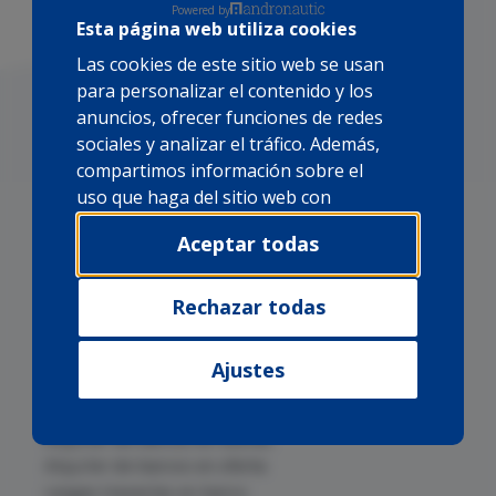
Powered by
Esta página web utiliza cookies
Las cookies de este sitio web se usan
para personalizar el contenido y los
anuncios, ofrecer funciones de redes
sociales y analizar el tráfico. Además,
compartimos información sobre el
uso que haga del sitio web con
nuestros partners de redes sociales,
Aceptar todas
publicidad y análisis web, quienes
pueden combinarla con otra
información que les haya
Rechazar todas
Alquiler de barcos en Mallorca
proporcionado o que hayan
Alquiler de barcos en Cabo Verde
recopilado a partir del uso que haya
Alquiler de barcos en Canarias
Ajustes
hecho de sus servicios.
Alquiler de barcos en Cuba
Alquiler de barcos en Brasil
Alquiler de barcos en Azores
Alquiler de barcos en oferta
Largas travesías en barco