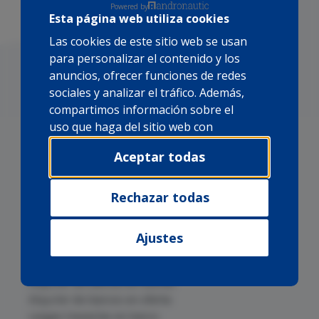
Powered by
Esta página web utiliza cookies
Las cookies de este sitio web se usan
para personalizar el contenido y los
anuncios, ofrecer funciones de redes
sociales y analizar el tráfico. Además,
compartimos información sobre el
uso que haga del sitio web con
nuestros partners de redes sociales,
Aceptar todas
publicidad y análisis web, quienes
pueden combinarla con otra
información que les haya
Rechazar todas
Alquiler de barcos en Mallorca
proporcionado o que hayan
Alquiler de barcos en Cabo Verde
recopilado a partir del uso que haya
Alquiler de barcos en Canarias
Ajustes
hecho de sus servicios.
Alquiler de barcos en Cuba
Alquiler de barcos en Brasil
Alquiler de barcos en Azores
Alquiler de barcos en oferta
Largas travesías en barco