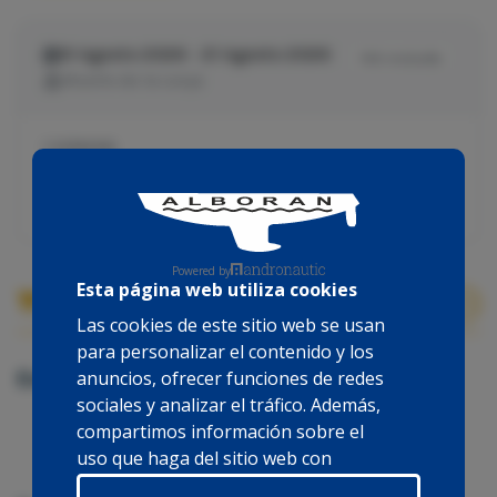
01 Agosto 2026 - 21 Agosto 2026
IVA incluido
Muelle de la Lonja
1 SEMANA
3.650 €
Powered by
Esta página web utiliza cookies
Nuestros extras para este barco
Las cookies de este sitio web se usan
para personalizar el contenido y los
Extras obligatorios
anuncios, ofrecer funciones de redes
sociales y analizar el tráfico. Además,
Gas butano (15 €)
compartimos información sobre el
Limpieza final (120 €)
uso que haga del sitio web con
nuestros partners de redes sociales,