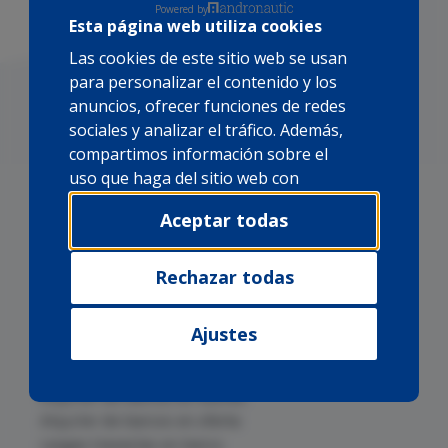
Powered by
Esta página web utiliza cookies
Las cookies de este sitio web se usan
para personalizar el contenido y los
anuncios, ofrecer funciones de redes
sociales y analizar el tráfico. Además,
compartimos información sobre el
uso que haga del sitio web con
nuestros partners de redes sociales,
Aceptar todas
publicidad y análisis web, quienes
pueden combinarla con otra
información que les haya
Rechazar todas
Alquiler de barcos en Mallorca
proporcionado o que hayan
Alquiler de barcos en Cabo Verde
recopilado a partir del uso que haya
Alquiler de barcos en Canarias
Ajustes
hecho de sus servicios.
Alquiler de barcos en Cuba
Alquiler de barcos en Brasil
Alquiler de barcos en Azores
Alquiler de barcos en oferta
Largas travesías en barco