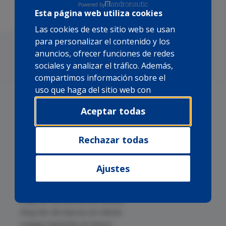
Powered by
Esta página web utiliza cookies
Las cookies de este sitio web se usan
para personalizar el contenido y los
anuncios, ofrecer funciones de redes
sociales y analizar el tráfico. Además,
compartimos información sobre el
uso que haga del sitio web con
nuestros partners de redes sociales,
Aceptar todas
publicidad y análisis web, quienes
pueden combinarla con otra
información que les haya
Rechazar todas
Alquiler de barcos en Mallorca
proporcionado o que hayan
Alquiler de barcos en Cabo Verde
recopilado a partir del uso que haya
Alquiler de barcos en Canarias
Ajustes
hecho de sus servicios.
Alquiler de barcos en Cuba
Alquiler de barcos en Brasil
Alquiler de barcos en Azores
Alquiler de barcos en oferta
Largas travesías en barco