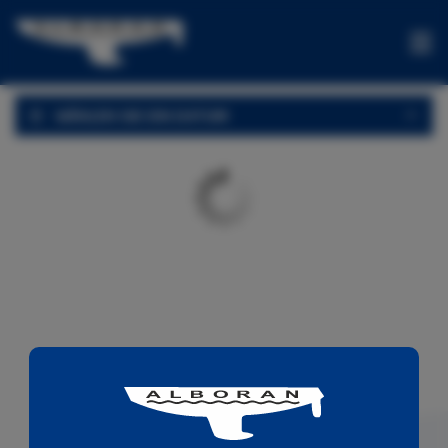
BOOTSVERLEIH
WÄHLEN SIE EIN DATUM
ANGEBOTE
EINFACHFAHRTEN
ERLEBNISSE
VERKAUF
KONTAKT