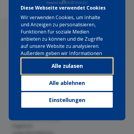
Powered by
Diese Webseite verwendet Cookies
Wir verwenden Cookies, um Inhalte
und Anzeigen zu personalisieren,
Funktionen für soziale Medien
anbieten zu können und die Zugriffe
auf unsere Website zu analysieren.
Außerdem geben wir Informationen
zu Ihrer Verwendung unserer Website
Alle zulasen
an unsere Partner für soziale Medien,
Werbung und Analysen weiter. Unsere
Partner führen diese Informationen
Alle ablehnen
Bootscharter auf Mallorca
möglicherweise mit weiteren Daten
Bootscharter auf den Kapverden
zusammen, die Sie ihnen
Bootsverleih auf den Kanarischen
Einstellungen
bereitgestellt haben oder die sie im
Bootscharter in Kuba
Rahmen Ihrer Nutzung der Dienste
Bootscharter in Brasilien
gesammelt haben.
Bootscharter in Azoren
Angebote
Lange Bootsfahrten