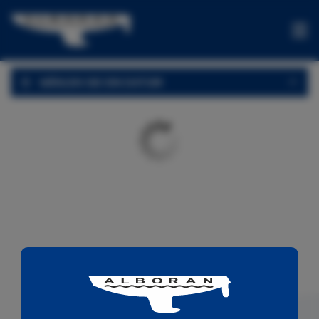
BOOTSVERLEIH
WÄHLEN SIE EIN DATUM
ANGEBOTE
EINFACHFAHRTEN
ERLEBNISSE
VERKAUF
KONTAKT