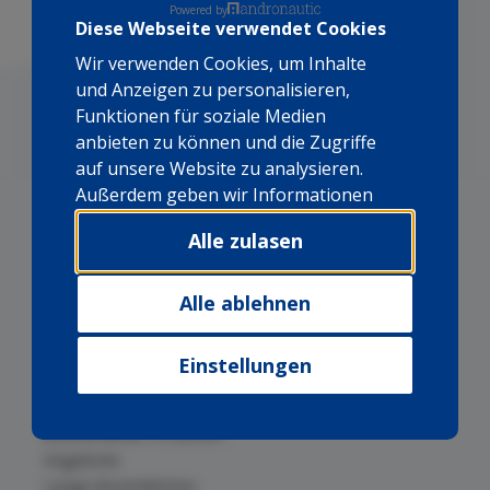
Powered by
Diese Webseite verwendet Cookies
Wir verwenden Cookies, um Inhalte
und Anzeigen zu personalisieren,
Funktionen für soziale Medien
anbieten zu können und die Zugriffe
auf unsere Website zu analysieren.
Außerdem geben wir Informationen
zu Ihrer Verwendung unserer Website
Alle zulasen
an unsere Partner für soziale Medien,
Werbung und Analysen weiter. Unsere
Partner führen diese Informationen
Alle ablehnen
Bootscharter auf Mallorca
möglicherweise mit weiteren Daten
Bootscharter auf den Kapverden
zusammen, die Sie ihnen
Bootsverleih auf den Kanarischen
Einstellungen
bereitgestellt haben oder die sie im
Bootscharter in Kuba
Rahmen Ihrer Nutzung der Dienste
Bootscharter in Brasilien
gesammelt haben.
Bootscharter in Azoren
Angebote
Lange Bootsfahrten